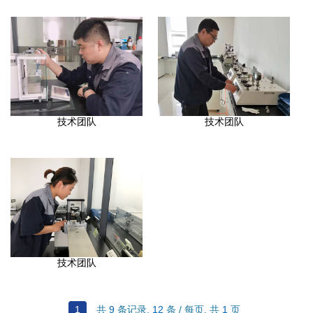
技术团队
技术团队
技术团队
1
共
9
条记录,
12
条 / 每页, 共
1
页